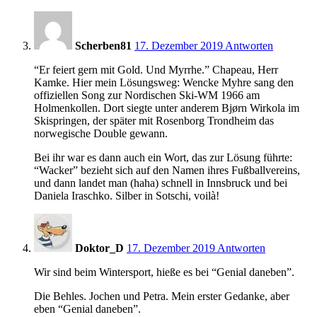
10:31
Scherben81
17. Dezember 2019
Antworten
“Er feiert gern mit Gold. Und Myrrhe.” Chapeau, Herr
Kamke. Hier mein Lösungsweg: Wencke Myhre sang den
offiziellen Song zur Nordischen Ski-WM 1966 am
Holmenkollen. Dort siegte unter anderem Bjørn Wirkola im
Skispringen, der später mit Rosenborg Trondheim das
norwegische Double gewann.
Bei ihr war es dann auch ein Wort, das zur Lösung führte:
“Wacker” bezieht sich auf den Namen ihres Fußballvereins,
und dann landet man (haha) schnell in Innsbruck und bei
Daniela Iraschko. Silber in Sotschi, voilà!
12:59
Doktor_D
17. Dezember 2019
Antworten
Wir sind beim Wintersport, hieße es bei “Genial daneben”.
Die Behles. Jochen und Petra. Mein erster Gedanke, aber
eben “Genial daneben”.