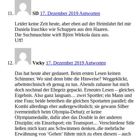
20:40
SD
17. Dezember 2019
Antworten
Leider keine Zeit heute, aber eben auf der Heimfahrt fiel mir
Daniela Iraschko wie Schuppen aus den Haaren.
Die Suchmaschine wirft Björn Wirkola dazu aus.
Uff!
20:41
Vıcky
17. Dezember 2019
Antworten
Das hat heute aber gedauert. Beim ersten Lesen keinen
Schimmer. Wo sind denn bitte die Hinweise? Weggeklickt,
arbeitstechnisch eh genug zu tun. Abends zuhause hat mich
doch nochmal der Ehrgeiz gepackt. Erneutes Lesen – gleiches
Ergebnis. Also ganz langsam… zwei Sportler; ein Mann und
eine Frau; beide betreiben die gleichen Sportarten parallel; die
Kombi allerdings eher außergewöhnlich; sie gewann Silber
(vermeintlich beim Olympia-Debut); er keine
Olympiamedaille, dafür aber das Double in der anderen
Disziplin; ein Einzelsport; ein Teamsport… Verschiedene Stile
ließen mich kurz ans Schwimmen denken..die mehrfache
Erwähnung von ‘Gehen’ führte mich zu eben diesem – auch