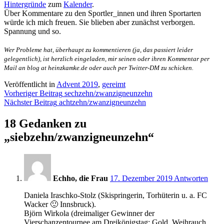
Hintergründe
zum
Kalender
.
Über Kommentare zu den Sportler_innen und ihren Sportarten
würde ich mich freuen. Sie blieben aber zunächst verborgen.
Spannung und so.
Wer Probleme hat, überhaupt zu kommentieren (ja, das passiert leider
gelegentlich), ist herzlich eingeladen, mir seinen oder ihren Kommentar per
Mail an blog at heinzkamke.de oder auch per Twitter-DM zu schicken.
Veröffentlicht in
Advent 2019
,
gereimt
Beitragsnavigation
Vorheriger Beitrag
sechzehn/zwanzigneunzehn
Nächster Beitrag
achtzehn/zwanzigneunzehn
18 Gedanken zu
„
siebzehn/zwanzigneunzehn
“
8:37
Echho, die Frau
17. Dezember 2019
Antworten
Daniela Iraschko-Stolz (Skispringerin, Torhüterin u. a. FC
Wacker 🙂 Innsbruck).
Björn Wirkola (dreimaliger Gewinner der
Vierschanzentournee am Dreikönigstag: Gold, Weihrauch,