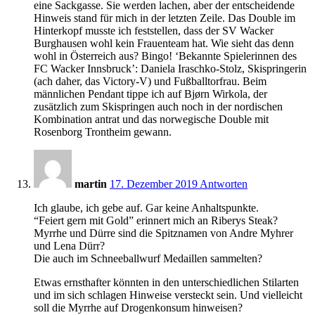
eine Sackgasse. Sie werden lachen, aber der entscheidende
Hinweis stand für mich in der letzten Zeile. Das Double im
Hinterkopf musste ich feststellen, dass der SV Wacker
Burghausen wohl kein Frauenteam hat. Wie sieht das denn
wohl in Österreich aus? Bingo! ‘Bekannte Spielerinnen des
FC Wacker Innsbruck’: Daniela Iraschko-Stolz, Skispringerin
(ach daher, das Victory-V) und Fußballtorfrau. Beim
männlichen Pendant tippe ich auf Bjørn Wirkola, der
zusätzlich zum Skispringen auch noch in der nordischen
Kombination antrat und das norwegische Double mit
Rosenborg Trontheim gewann.
21:04
martin
17. Dezember 2019
Antworten
Ich glaube, ich gebe auf. Gar keine Anhaltspunkte.
“Feiert gern mit Gold” erinnert mich an Riberys Steak?
Myrrhe und Dürre sind die Spitznamen von Andre Myhrer
und Lena Dürr?
Die auch im Schneeballwurf Medaillen sammelten?
Etwas ernsthafter könnten in den unterschiedlichen Stilarten
und im sich schlagen Hinweise versteckt sein. Und vielleicht
soll die Myrrhe auf Drogenkonsum hinweisen?