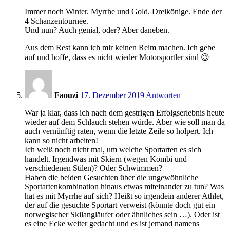
Immer noch Winter. Myrrhe und Gold. Dreikönige. Ende der
4 Schanzentournee.
Und nun? Auch genial, oder? Aber daneben.
Aus dem Rest kann ich mir keinen Reim machen. Ich gebe
auf und hoffe, dass es nicht wieder Motorsportler sind 😉
14:54
Faouzi
17. Dezember 2019
Antworten
War ja klar, dass ich nach dem gestrigen Erfolgserlebnis heute
wieder auf dem Schlauch stehen würde. Aber wie soll man da
auch vernünftig raten, wenn die letzte Zeile so holpert. Ich
kann so nicht arbeiten!
Ich weiß noch nicht mal, um welche Sportarten es sich
handelt. Irgendwas mit Skiern (wegen Kombi und
verschiedenen Stilen)? Oder Schwimmen?
Haben die beiden Gesuchten über die ungewöhnliche
Sportartenkombination hinaus etwas miteinander zu tun? Was
hat es mit Myrrhe auf sich? Heißt so irgendein anderer Athlet,
der auf die gesuchte Sportart verweist (könnte doch gut ein
norwegischer Skilangläufer oder ähnliches sein …). Oder ist
es eine Ecke weiter gedacht und es ist jemand namens