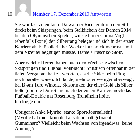
20:22
Nember
17. Dezember 2019
Antworten
Sie war fast zu einfach. Da war der Riecher durch den Stil
direkt beim Skispringen, beim Stelldichein der Damen 2014
bei den Olympischen Spielen, wo sie hinter Carina Vogt
(ebenfalls Ikone) den Silberrang belegte und sich in der ersten
Karriere als Fußballerin bei Wacker Innsbruck mehrmals mit
dem Vizetitel begnügen musste. Daniela Iraschko-Stolz.
Aber welche Herren haben auch den Wechsel zwischen
Skispringen und Fußball vollbracht? Stilistisch offenbar in der
tiefen Vergangenheit zu verorten, als die Skier beim Flug
noch parallel waren. Ich lande, mehr oder weniger überzeugt,
bei Bjørn Tore Wirkola, Skispringer, der eher Gold als Silber
holte (dort die Dürre) und nach der ersten Karriere noch das
Fußball-Double mit Rosenborg Trondheim holte.
Ich logge ein.
Übrigens: Anke Myrrhe, starke Sport-Journalistin!
(Myrrhe hat mich komplett aus dem Tritt gebracht.
Gummiharz? Vielleicht beim Wachsen von irgendwas, keine
Ahnung.)