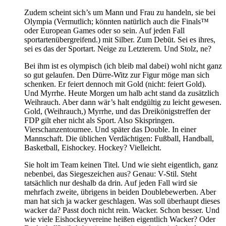
Zudem scheint sich’s um Mann und Frau zu handeln, sie bei
Olympia (Vermutlich; könnten natürlich auch die Finals™
oder European Games oder so sein. Auf jeden Fall
sportartenübergreifend.) mit Silber. Zum Debüt. Sei es ihres,
sei es das der Sportart. Neige zu Letzterem. Und Stolz, ne?
Bei ihm ist es olympisch (ich bleib mal dabei) wohl nicht ganz
so gut gelaufen. Den Dürre-Witz zur Figur möge man sich
schenken. Er feiert dennoch mit Gold (nicht: feiert Gold).
Und Myrrhe. Heute Morgen um halb acht stand da zusätzlich
Weihrauch. Aber dann wär’s halt endgültig zu leicht gewesen.
Gold, (Weihrauch,) Myrrhe, und das Dreikönigstreffen der
FDP gilt eher nicht als Sport. Also Skispringen.
Vierschanzentournee. Und später das Double. In einer
Mannschaft. Die üblichen Verdächtigen: Fußball, Handball,
Basketball, Eishockey. Hockey? Vielleicht.
Sie holt im Team keinen Titel. Und wie sieht eigentlich, ganz
nebenbei, das Siegeszeichen aus? Genau: V-Stil. Steht
tatsächlich nur deshalb da drin. Auf jeden Fall wird sie
mehrfach zweite, übrigens in beiden Doublebewerben. Aber
man hat sich ja wacker geschlagen. Was soll überhaupt dieses
wacker da? Passt doch nicht rein. Wacker. Schon besser. Und
wie viele Eishockeyvereine heißen eigentlich Wacker? Oder