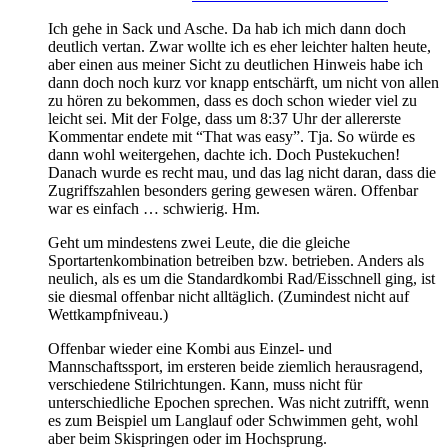
Ich gehe in Sack und Asche. Da hab ich mich dann doch
deutlich vertan. Zwar wollte ich es eher leichter halten heute,
aber einen aus meiner Sicht zu deutlichen Hinweis habe ich
dann doch noch kurz vor knapp entschärft, um nicht von allen
zu hören zu bekommen, dass es doch schon wieder viel zu
leicht sei. Mit der Folge, dass um 8:37 Uhr der allererste
Kommentar endete mit “That was easy”. Tja. So würde es
dann wohl weitergehen, dachte ich. Doch Pustekuchen!
Danach wurde es recht mau, und das lag nicht daran, dass die
Zugriffszahlen besonders gering gewesen wären. Offenbar
war es einfach … schwierig. Hm.
Geht um mindestens zwei Leute, die die gleiche
Sportartenkombination betreiben bzw. betrieben. Anders als
neulich, als es um die Standardkombi Rad/Eisschnell ging, ist
sie diesmal offenbar nicht alltäglich. (Zumindest nicht auf
Wettkampfniveau.)
Offenbar wieder eine Kombi aus Einzel- und
Mannschaftssport, im ersteren beide ziemlich herausragend,
verschiedene Stilrichtungen. Kann, muss nicht für
unterschiedliche Epochen sprechen. Was nicht zutrifft, wenn
es zum Beispiel um Langlauf oder Schwimmen geht, wohl
aber beim Skispringen oder im Hochsprung.