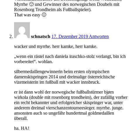
Myrrhe 🙂 und Gewinner des norwegischen Doubels mit
Rosenborg Trondheim als Fußballspieler).
That was easy 🙂
10:12
schnatsch
17. Dezember 2019
Antworten
wacker und myrrhe. herr kamke, herr kamke.
„wenn ein rästel nach daniela iraschko-stolz verlangt, bin ich
vorbereitet“. wohlan.
silbermedaillengewinnerin beim ersten olympischen
damenskispringen 2014 und dreimalige österreichische
vizemeisterin im fußball mit wacker innsbruck.
er ist dann wohl der norwegische fußballstürmer bjørn
wirkola (double mit rosenborg trondheim), der zufällig vorher
ein recht bekannter und erfolgreicher skispringer war, unter
anderem dreimal vierschanzentourneesieger. myrrhe. junge.
ansonsten auch so ungefähr hundertmal goldmedaillen
überall.
ha. HA!