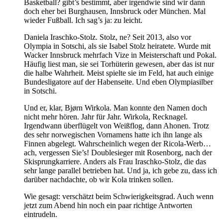
Basketball? gibt’s bestimmt, aber irgendwie sind wir dann
doch eher bei Burghausen, Innsbruck oder München. Mal
wieder Fußball. Ich sag’s ja: zu leicht.
Daniela Iraschko-Stolz. Stolz, ne? Seit 2013, also vor
Olympia in Sotschi, als sie Isabel Stolz heiratete. Wurde mit
Wacker Innsbruck mehrfach Vize in Meisterschaft und Pokal.
Häufig liest man, sie sei Torhüterin gewesen, aber das ist nur
die halbe Wahrheit. Meist spielte sie im Feld, hat auch einige
Bundesligatore auf der Habenseite. Und eben Olympiasilber
in Sotschi.
Und er, klar, Bjørn Wirkola. Man konnte den Namen doch
nicht mehr hören. Jahr für Jahr. Wirkola, Recknagel.
Irgendwann überflügelt von Weißflog, dann Ahonen. Trotz
des sehr norwegischen Vornamens hatte ich ihn lange als
Finnen abgelegt. Wahrscheinlich wegen der Ricola-Werb…
ach, vergessen Sie’s! Doublesieger mit Rosenborg, nach der
Skisprungkarriere. Anders als Frau Iraschko-Stolz, die das
sehr lange parallel betrieben hat. Und ja, ich gebe zu, dass ich
darüber nachdachte, ob wir Kola trinken sollen.
Wie gesagt: verschätzt beim Schwierigkeitsgrad. Auch wenn
jetzt zum Abend hin noch ein paar richtige Antworten
eintrudeln.