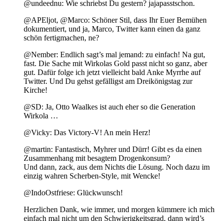
@undeednu: Wie schriebst Du gestern? jajapasstschon.
@APEljot, @Marco: Schöner Stil, dass Ihr Euer Bemühen
dokumentiert, und ja, Marco, Twitter kann einen da ganz
schön fertigmachen, ne?
@Nember: Endlich sagt’s mal jemand: zu einfach! Na gut,
fast. Die Sache mit Wirkolas Gold passt nicht so ganz, aber
gut. Dafür folge ich jetzt vielleicht bald Anke Myrrhe auf
Twitter. Und Du gehst gefälligst am Dreikönigstag zur
Kirche!
@SD: Ja, Otto Waalkes ist auch eher so die Generation
Wirkola …
@Vicky: Das Victory-V! An mein Herz!
@martin: Fantastisch, Myhrer und Dürr! Gibt es da einen
Zusammenhang mit besagtem Drogenkonsum?
Und dann, zack, aus dem Nichts die Lösung. Noch dazu im
einzig wahren Scherben-Style, mit Wencke!
@IndoOstfriese: Glückwunsch!
Herzlichen Dank, wie immer, und morgen kümmere ich mich
einfach mal nicht um den Schwierigkeitsgrad, dann wird’s