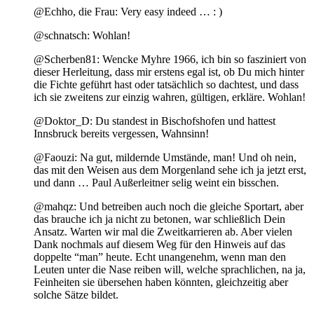
@Echho, die Frau: Very easy indeed … : )
@schnatsch: Wohlan!
@Scherben81: Wencke Myhre 1966, ich bin so fasziniert von
dieser Herleitung, dass mir erstens egal ist, ob Du mich hinter
die Fichte geführt hast oder tatsächlich so dachtest, und dass
ich sie zweitens zur einzig wahren, gültigen, erkläre. Wohlan!
@Doktor_D: Du standest in Bischofshofen und hattest
Innsbruck bereits vergessen, Wahnsinn!
@Faouzi: Na gut, mildernde Umstände, man! Und oh nein,
das mit den Weisen aus dem Morgenland sehe ich ja jetzt erst,
und dann … Paul Außerleitner selig weint ein bisschen.
@mahqz: Und betreiben auch noch die gleiche Sportart, aber
das brauche ich ja nicht zu betonen, war schließlich Dein
Ansatz. Warten wir mal die Zweitkarrieren ab. Aber vielen
Dank nochmals auf diesem Weg für den Hinweis auf das
doppelte “man” heute. Echt unangenehm, wenn man den
Leuten unter die Nase reiben will, welche sprachlichen, na ja,
Feinheiten sie übersehen haben könnten, gleichzeitig aber
solche Sätze bildet.