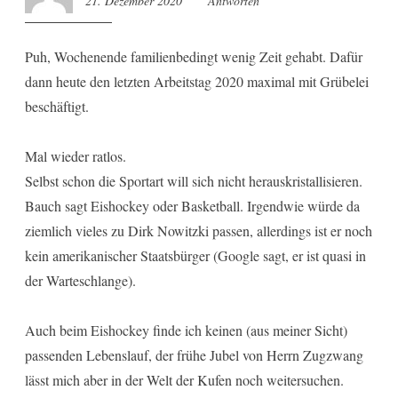
21. Dezember 2020
14:47
Antworten
Puh, Wochenende familienbedingt wenig Zeit gehabt. Dafür
dann heute den letzten Arbeitstag 2020 maximal mit Grübelei
beschäftigt.
Mal wieder ratlos.
Selbst schon die Sportart will sich nicht herauskristallisieren.
Bauch sagt Eishockey oder Basketball. Irgendwie würde da
ziemlich vieles zu Dirk Nowitzki passen, allerdings ist er noch
kein amerikanischer Staatsbürger (Google sagt, er ist quasi in
der Warteschlange).
Auch beim Eishockey finde ich keinen (aus meiner Sicht)
passenden Lebenslauf, der frühe Jubel von Herrn Zugzwang
lässt mich aber in der Welt der Kufen noch weitersuchen.