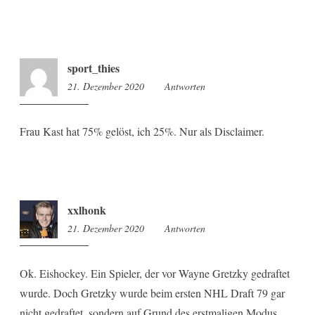
sport_thies
21. Dezember 2020
13:52
Antworten
Frau Kast hat 75% gelöst, ich 25%. Nur als Disclaimer.
xxlhonk
21. Dezember 2020
13:55
Antworten
Ok. Eishockey. Ein Spieler, der vor Wayne Gretzky gedraftet
wurde. Doch Gretzky wurde beim ersten NHL Draft 79 gar
nicht gedraftet, sondern auf Grund des erstmaligen Modus