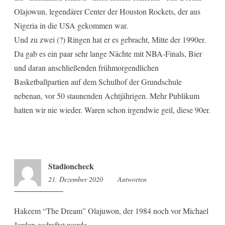
Olajowun, legendärer Center der Houston Rockets, der aus
Nigeria in die USA gekommen war.
Und zu zwei (?) Ringen hat er es gebracht, Mitte der 1990er.
Da gab es ein paar sehr lange Nächte mit NBA-Finals, Bier
und daran anschließenden frühmorgendlichen
Basketballpartien auf dem Schulhof der Grundschule
nebenan, vor 50 staunenden Achtjährigen. Mehr Publikum
hatten wir nie wieder. Waren schon irgendwie geil, diese 90er.
Stadioncheck
21. Dezember 2020
8:20
Antworten
Hakeem “The Dream” Olajuwon, der 1984 noch vor Michael
Jordan gedraftet wurde.