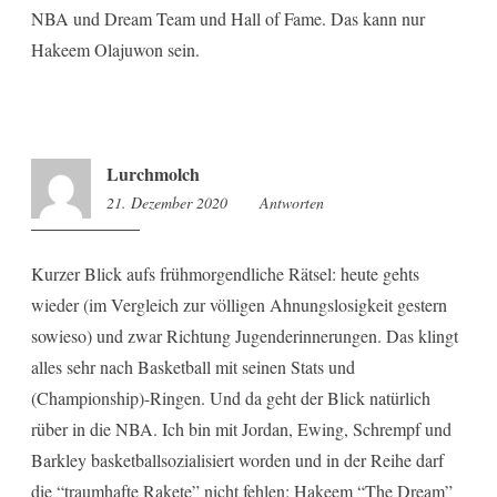
NBA und Dream Team und Hall of Fame. Das kann nur
Hakeem Olajuwon sein.
Lurchmolch
21. Dezember 2020
8:01
Antworten
Kurzer Blick aufs frühmorgendliche Rätsel: heute gehts
wieder (im Vergleich zur völligen Ahnungslosigkeit gestern
sowieso) und zwar Richtung Jugenderinnerungen. Das klingt
alles sehr nach Basketball mit seinen Stats und
(Championship)-Ringen. Und da geht der Blick natürlich
rüber in die NBA. Ich bin mit Jordan, Ewing, Schrempf und
Barkley basketballsozialisiert worden und in der Reihe darf
die “traumhafte Rakete” nicht fehlen: Hakeem “The Dream”