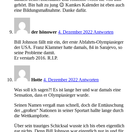
gehört. Bin halt zu jung 😉 Kamkes Kalender ist eben auch
eine Bildungsmaßnahme. Danke dafür.
10:26
der hönower
4. Dezember 2022
Antworten
Bill Johnson fällt mir ein, der erste Abfahrts-Olympiasieger
der USA. Franz Klammer hatte damals, 84 in Sarajevo, so
seine Probleme damit.
Er verstarb 2016. R.I.P.
10:44
Hotte
4. Dezember 2022
Antworten
Was soll ich sagen?! Es ist lange her und war damals eine
Sensation, dass er Olympiasieger wurde.
Seinen Namen vergaß man schnell, doch die Enttäuschung
der „großen“ Nationen in seiner Sportart hallte lange durch
die Wettkampforte.
Über sein trauriges Schicksal wusste ich bis eben eigentlich
gar nichts. Denn Bill Johnson war eigentlich nur in und für