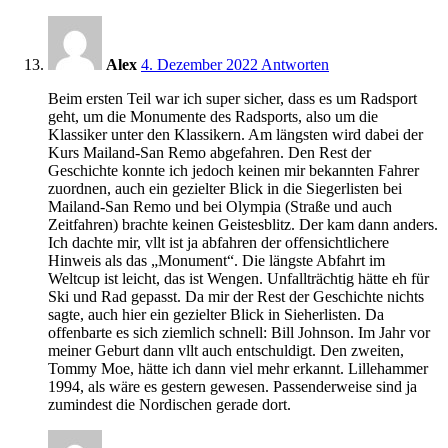
10:52
Alex
4. Dezember 2022
Antworten
Beim ersten Teil war ich super sicher, dass es um Radsport
geht, um die Monumente des Radsports, also um die
Klassiker unter den Klassikern. Am längsten wird dabei der
Kurs Mailand-San Remo abgefahren. Den Rest der
Geschichte konnte ich jedoch keinen mir bekannten Fahrer
zuordnen, auch ein gezielter Blick in die Siegerlisten bei
Mailand-San Remo und bei Olympia (Straße und auch
Zeitfahren) brachte keinen Geistesblitz. Der kam dann anders.
Ich dachte mir, vllt ist ja abfahren der offensichtlichere
Hinweis als das „Monument“. Die längste Abfahrt im
Weltcup ist leicht, das ist Wengen. Unfallträchtig hätte eh für
Ski und Rad gepasst. Da mir der Rest der Geschichte nichts
sagte, auch hier ein gezielter Blick in Sieherlisten. Da
offenbarte es sich ziemlich schnell: Bill Johnson. Im Jahr vor
meiner Geburt dann vllt auch entschuldigt. Den zweiten,
Tommy Moe, hätte ich dann viel mehr erkannt. Lillehammer
1994, als wäre es gestern gewesen. Passenderweise sind ja
zumindest die Nordischen gerade dort.
10:55