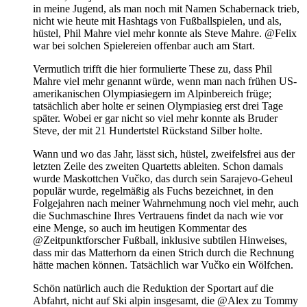
in meine Jugend, als man noch mit Namen Schabernack trieb,
nicht wie heute mit Hashtags von Fußballspielen, und als,
hüstel, Phil Mahre viel mehr konnte als Steve Mahre. @Felix
war bei solchen Spielereien offenbar auch am Start.
Vermutlich trifft die hier formulierte These zu, dass Phil
Mahre viel mehr genannt würde, wenn man nach frühen US-
amerikanischen Olympiasiegern im Alpinbereich früge;
tatsächlich aber holte er seinen Olympiasieg erst drei Tage
später. Wobei er gar nicht so viel mehr konnte als Bruder
Steve, der mit 21 Hundertstel Rückstand Silber holte.
Wann und wo das Jahr, lässt sich, hüstel, zweifelsfrei aus der
letzten Zeile des zweiten Quartetts ableiten. Schon damals
wurde Maskottchen Vučko, das durch sein Sarajevo-Geheul
populär wurde, regelmäßig als Fuchs bezeichnet, in den
Folgejahren nach meiner Wahrnehmung noch viel mehr, auch
die Suchmaschine Ihres Vertrauens findet da nach wie vor
eine Menge, so auch im heutigen Kommentar des
@Zeitpunktforscher Fußball, inklusive subtilen Hinweises,
dass mir das Matterhorn da einen Strich durch die Rechnung
hätte machen können. Tatsächlich war Vučko ein Wölfchen.
Schön natürlich auch die Reduktion der Sportart auf die
Abfahrt, nicht auf Ski alpin insgesamt, die @Alex zu Tommy