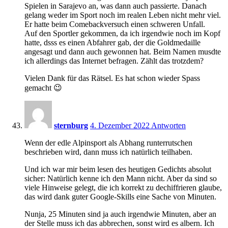
Spielen in Sarajevo an, was dann auch passierte. Danach
gelang weder im Sport noch im realen Leben nicht mehr viel.
Er hatte beim Comebackversuch einen schweren Unfall.
Auf den Sportler gekommen, da ich irgendwie noch im Kopf
hatte, dsss es einen Abfahrer gab, der die Goldmedaille
angesagt und dann auch gewonnen hat. Beim Namen musdte
ich allerdings das Internet befragen. Zählt das trotzdem?
Vielen Dank für das Rätsel. Es hat schon wieder Spass
gemacht 😉
18:49
sternburg
4. Dezember 2022
Antworten
Wenn der edle Alpinsport als Abhang runterrutschen
beschrieben wird, dann muss ich natürlich teilhaben.
Und ich war mir beim lesen des heutigen Gedichts absolut
sicher: Natürlich kenne ich den Mann nicht. Aber da sind so
viele Hinweise gelegt, die ich korrekt zu dechiffrieren glaube,
das wird dank guter Google-Skills eine Sache von Minuten.
Nunja, 25 Minuten sind ja auch irgendwie Minuten, aber an
der Stelle muss ich das abbrechen, sonst wird es albern. Ich