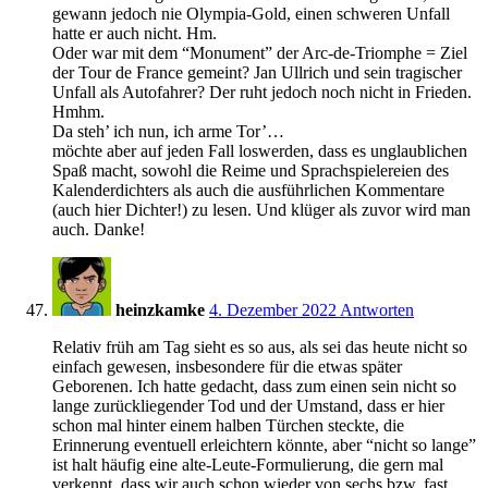
gewann jedoch nie Olympia-Gold, einen schweren Unfall
hatte er auch nicht. Hm.
Oder war mit dem “Monument” der Arc-de-Triomphe = Ziel
der Tour de France gemeint? Jan Ullrich und sein tragischer
Unfall als Autofahrer? Der ruht jedoch noch nicht in Frieden.
Hmhm.
Da steh’ ich nun, ich arme Tor’…
möchte aber auf jeden Fall loswerden, dass es unglaublichen
Spaß macht, sowohl die Reime und Sprachspielereien des
Kalenderdichters als auch die ausführlichen Kommentare
(auch hier Dichter!) zu lesen. Und klüger als zuvor wird man
auch. Danke!
21:24
heinzkamke
4. Dezember 2022
Antworten
Relativ früh am Tag sieht es so aus, als sei das heute nicht so
einfach gewesen, insbesondere für die etwas später
Geborenen. Ich hatte gedacht, dass zum einen sein nicht so
lange zurückliegender Tod und der Umstand, dass er hier
schon mal hinter einem halben Türchen steckte, die
Erinnerung eventuell erleichtern könnte, aber “nicht so lange”
ist halt häufig eine alte-Leute-Formulierung, die gern mal
verkennt, dass wir auch schon wieder von sechs bzw. fast