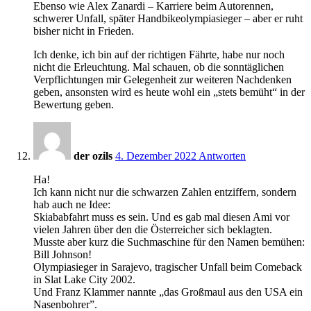
Ebenso wie Alex Zanardi – Karriere beim Autorennen,
schwerer Unfall, später Handbikeolympiasieger – aber er ruht
bisher nicht in Frieden.
Ich denke, ich bin auf der richtigen Fährte, habe nur noch
nicht die Erleuchtung. Mal schauen, ob die sonntäglichen
Verpflichtungen mir Gelegenheit zur weiteren Nachdenken
geben, ansonsten wird es heute wohl ein „stets bemüht“ in der
Bewertung geben.
10:52
der ozils
4. Dezember 2022
Antworten
Ha!
Ich kann nicht nur die schwarzen Zahlen entziffern, sondern
hab auch ne Idee:
Skiababfahrt muss es sein. Und es gab mal diesen Ami vor
vielen Jahren über den die Österreicher sich beklagten.
Musste aber kurz die Suchmaschine für den Namen bemühen:
Bill Johnson!
Olympiasieger in Sarajevo, tragischer Unfall beim Comeback
in Slat Lake City 2002.
Und Franz Klammer nannte „das Großmaul aus den USA ein
Nasenbohrer”.