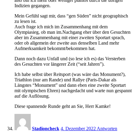
also bin ich mehr oder weniger planlos durch die übrigen
Indizien gegangen.
Mein Gefühl sagt mir, dass “gen Süden” nicht geographisch
zu lesen ist.
Auch frage ich mich im Zusammenhang mit dem
Olympiasieg, ob man im.Nachgang eher über den Gesuchten
aber im Zusammenhang mit einer zweiten Sportart sprach,
oder ob allgemein der zweite aus denselben Land mehr
Aufmerksamkeit bekommt/bekommen hat.
Dann noch dazu Unfall und (so lese ich es) das Versterben
des Gesuchten vor längerer Zeit (“seit Jahren”).
Ich habe selbst über Reitsport (was wäre das Monument?),
Triathlon (nur am Rande) und Rallye (Paris-Dakar als
Längstes “Monument” und dann eben eine zweite Sportart
mit olympischen Ehren) nachgedacht und warte nun gespannt
auf die Auflösung.
Diese spannende Runde geht an Sie, Herr Kamke!
17:08
Stadioncheck
4. Dezember 2022
Antworten