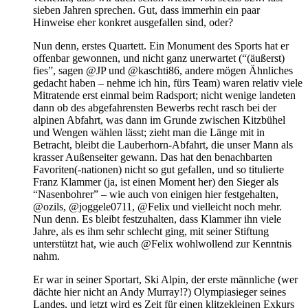
sieben Jahren sprechen. Gut, dass immerhin ein paar
Hinweise eher konkret ausgefallen sind, oder?
Nun denn, erstes Quartett. Ein Monument des Sports hat er
offenbar gewonnen, und nicht ganz unerwartet (“(äußerst)
fies”, sagen @JP und @kaschti86, andere mögen Ähnliches
gedacht haben – nehme ich hin, fürs Team) waren relativ viele
Mitratende erst einmal beim Radsport; nicht wenige landeten
dann ob des abgefahrensten Bewerbs recht rasch bei der
alpinen Abfahrt, was dann im Grunde zwischen Kitzbühel
und Wengen wählen lässt; zieht man die Länge mit in
Betracht, bleibt die Lauberhorn-Abfahrt, die unser Mann als
krasser Außenseiter gewann. Das hat den benachbarten
Favoriten(-nationen) nicht so gut gefallen, und so titulierte
Franz Klammer (ja, ist einen Moment her) den Sieger als
“Nasenbohrer” – wie auch von einigen hier festgehalten,
@ozils, @joggele0711, @Felix und vielleicht noch mehr.
Nun denn. Es bleibt festzuhalten, dass Klammer ihn viele
Jahre, als es ihm sehr schlecht ging, mit seiner Stiftung
unterstützt hat, wie auch @Felix wohlwollend zur Kenntnis
nahm.
Er war in seiner Sportart, Ski Alpin, der erste männliche (wer
dächte hier nicht an Andy Murray!?) Olympiasieger seines
Landes, und jetzt wird es Zeit für einen klitzekleinen Exkurs