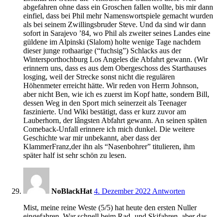
abgefahren ohne dass ein Groschen fallen wollte, bis mir dann
einfiel, dass bei Phil mehr Namenswortspiele gemacht wurden
als bei seinem Zwillingsbruder Steve. Und da sind wir dann
sofort in Sarajevo ’84, wo Phil als zweiter seines Landes eine
güldene im Alpinski (Slalom) holte wenige Tage nachdem
dieser junge rothaarige (“fuchsig”) Schlacks aus der
Wintersporthochburg Los Angeles die Abfahrt gewann. (Wir
erinnern uns, dass es aus dem Obergeschoss des Starthauses
losging, weil der Strecke sonst nicht die regulären
Höhenmeter erreicht hätte. Wir reden von Herrn Johnson,
aber nicht Ben, wie ich es zuerst im Kopf hatte, sondern Bill,
dessen Weg in den Sport mich seinerzeit als Teenager
faszinierte. Und Wiki bestätigt, dass er kurz zuvor am
Lauberhorn, der lângsten Abfahrt gewann. An seinen späten
Comeback-Unfall erinnere ich mich dunkel. Die weitere
Geschichte war mir unbekannt, aber dass der
KlammerFranz,der ihn als “Nasenbohrer” titulieren, ihm
später half ist sehr schön zu lesen.
15:25
NoBlackHat
4. Dezember 2022
Antworten
Mist, meine reine Weste (5/5) hat heute den ersten Nuller
eingefahren. War schnell beim Rad- und Skifahren, aber das