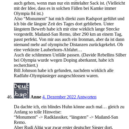
auch gehen, wenn man nur ein mittelalter Sack ist. (Vielleicht
mit der Idee, dass es in solchen Fällen bei Kamke immer
Olympia 84 ist.)
Also “Monument” hat mich direkt zum Radsport geführt und
ich bin die längste Zeit des Tages dort geblieben. Unter
längstem Bewerb habe ich mir eine wirklich lange Strecke
vorgestellt. Mailand-San Remo, über 290 km an einem Tag,
passt perfekt. Von mir aus auch ein Ironman, aber da ist dann
niemand mehr auf olympische Distanzen zurückgekehrt. Ob
eine verkürzte Lauberhorn-Abfahrt…
Auch die schlimmen Unfälle passen. (Davide Rebellins Silber
bei Olympia wurde wegen Doping aberkannt, habe ich
recherchiert.)
Bill Johnson habe ich gefunden, nachdem wirklich alle
Radfahr-Olympiasieger ausgeschlossen waren.
21:19
Anne
4. Dezember 2022
Antworten
Da dachte ich, ein blindes Huhn könne auch mal… gleich zu
Anfang so tolle Hinweise:
“Monument” -> Radklassiker, “längsten” -> Mailand-San
Remo.
Aber Rudi Altig war zwar erster deutscher Sieger dort,