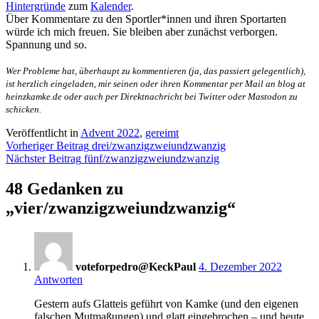
Hintergründe
zum
Kalender
.
Über Kommentare zu den Sportler*innen und ihren Sportarten
würde ich mich freuen. Sie bleiben aber zunächst verborgen.
Spannung und so.
Wer Probleme hat, überhaupt zu kommentieren (ja, das passiert gelegentlich),
ist herzlich eingeladen, mir seinen oder ihren Kommentar per Mail an blog at
heinzkamke.de oder auch per Direktnachricht bei Twitter oder Mastodon zu
schicken.
Veröffentlicht in
Advent 2022
,
gereimt
Beitragsnavigation
Vorheriger Beitrag
drei/zwanzigzweiundzwanzig
Nächster Beitrag
fünf/zwanzigzweiundzwanzig
48 Gedanken zu
„
vier/zwanzigzweiundzwanzig
“
8:47
voteforpedro@KeckPaul
4. Dezember 2022
Antworten
Gestern aufs Glatteis geführt von Kamke (und den eigenen
falschen Mutmaßungen) und glatt eingebrochen – und heute