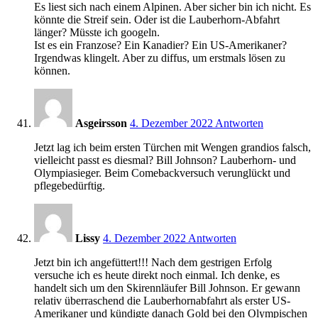
Es liest sich nach einem Alpinen. Aber sicher bin ich nicht. Es
könnte die Streif sein. Oder ist die Lauberhorn-Abfahrt
länger? Müsste ich googeln.
Ist es ein Franzose? Ein Kanadier? Ein US-Amerikaner?
Irgendwas klingelt. Aber zu diffus, um erstmals lösen zu
können.
18:13
Asgeirsson
4. Dezember 2022
Antworten
Jetzt lag ich beim ersten Türchen mit Wengen grandios falsch,
vielleicht passt es diesmal? Bill Johnson? Lauberhorn- und
Olympiasieger. Beim Comebackversuch verunglückt und
pflegebedürftig.
18:28
Lissy
4. Dezember 2022
Antworten
Jetzt bin ich angefüttert!!! Nach dem gestrigen Erfolg
versuche ich es heute direkt noch einmal. Ich denke, es
handelt sich um den Skirennläufer Bill Johnson. Er gewann
relativ überraschend die Lauberhornabfahrt als erster US-
Amerikaner und kündigte danach Gold bei den Olympischen