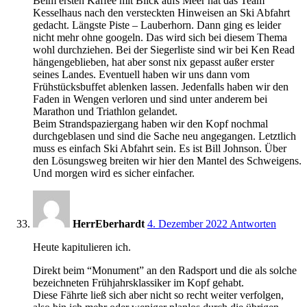
Beim ersten Kaffee mit Blick aufs Meer hat das Team
Kesselhaus nach den versteckten Hinweisen an Ski Abfahrt
gedacht. Längste Piste – Lauberhorn. Dann ging es leider
nicht mehr ohne googeln. Das wird sich bei diesem Thema
wohl durchziehen. Bei der Siegerliste sind wir bei Ken Read
hängengeblieben, hat aber sonst nix gepasst außer erster
seines Landes. Eventuell haben wir uns dann vom
Frühstücksbuffet ablenken lassen. Jedenfalls haben wir den
Faden in Wengen verloren und sind unter anderem bei
Marathon und Triathlon gelandet.
Beim Strandspaziergang haben wir den Kopf nochmal
durchgeblasen und sind die Sache neu angegangen. Letztlich
muss es einfach Ski Abfahrt sein. Es ist Bill Johnson. Über
den Lösungsweg breiten wir hier den Mantel des Schweigens.
Und morgen wird es sicher einfacher.
16:28
HerrEberhardt
4. Dezember 2022
Antworten
Heute kapitulieren ich.
Direkt beim “Monument” an den Radsport und die als solche
bezeichneten Frühjahrsklassiker im Kopf gehabt.
Diese Fährte ließ sich aber nicht so recht weiter verfolgen,