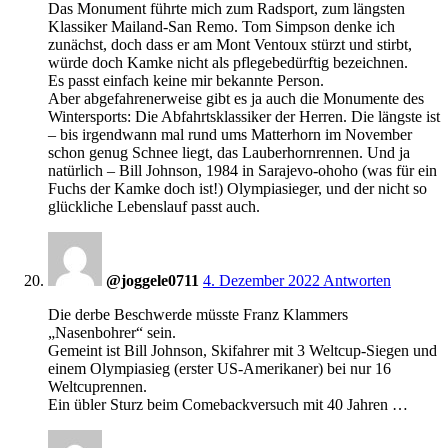
Das Monument führte mich zum Radsport, zum längsten
Klassiker Mailand-San Remo. Tom Simpson denke ich
zunächst, doch dass er am Mont Ventoux stürzt und stirbt,
würde doch Kamke nicht als pflegebedürftig bezeichnen.
Es passt einfach keine mir bekannte Person.
Aber abgefahrenerweise gibt es ja auch die Monumente des
Wintersports: Die Abfahrtsklassiker der Herren. Die längste ist
– bis irgendwann mal rund ums Matterhorn im November
schon genug Schnee liegt, das Lauberhornrennen. Und ja
natürlich – Bill Johnson, 1984 in Sarajevo-ohoho (was für ein
Fuchs der Kamke doch ist!) Olympiasieger, und der nicht so
glückliche Lebenslauf passt auch.
12:10
@joggele0711
4. Dezember 2022
Antworten
Die derbe Beschwerde müsste Franz Klammers
„Nasenbohrer“ sein.
Gemeint ist Bill Johnson, Skifahrer mit 3 Weltcup-Siegen und
einem Olympiasieg (erster US-Amerikaner) bei nur 16
Weltcuprennen.
Ein übler Sturz beim Comebackversuch mit 40 Jahren …
12:14