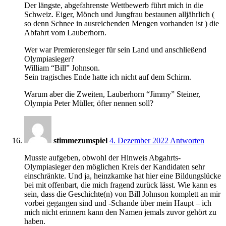
Der längste, abgefahrenste Wettbewerb führt mich in die
Schweiz. Eiger, Mönch und Jungfrau bestaunen alljährlich (
so denn Schnee in ausreichenden Mengen vorhanden ist ) die
Abfahrt vom Lauberhorn.
Wer war Premierensieger für sein Land und anschließend
Olympiasieger?
William “Bill” Johnson.
Sein tragisches Ende hatte ich nicht auf dem Schirm.
Warum aber die Zweiten, Lauberhorn “Jimmy” Steiner,
Olympia Peter Müller, öfter nennen soll?
11:31
stimmezumspiel
4. Dezember 2022
Antworten
Musste aufgeben, obwohl der Hinweis Abgahrts-
Olympiasieger den möglichen Kreis der Kandidaten sehr
einschränkte. Und ja, heinzkamke hat hier eine Bildungslücke
bei mit offenbart, die mich fragend zurück lässt. Wie kann es
sein, dass die Geschichte(n) von Bill Johnson komplett an mir
vorbei gegangen sind und -Schande über mein Haupt – ich
mich nicht erinnern kann den Namen jemals zuvor gehört zu
haben.