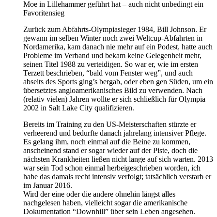
Moe in Lillehammer geführt hat – auch nicht unbedingt ein
Favoritensieg
Zurück zum Abfahrts-Olympiasieger 1984, Bill Johnson. Er
gewann im selben Winter noch zwei Weltcup-Abfahrten in
Nordamerika, kam danach nie mehr auf ein Podest, hatte auch
Probleme im Verband und bekam keine Gelegenheit mehr,
seinen Titel 1988 zu verteidigen. So war er, wie im ersten
Terzett beschrieben, “bald vom Fenster weg”, und auch
abseits des Sports ging’s bergab, oder eben gen Süden, um ein
übersetztes angloamerikanisches Bild zu verwenden. Nach
(relativ vielen) Jahren wollte er sich schließlich für Olympia
2002 in Salt Lake City qualifizieren.
Bereits im Training zu den US-Meisterschaften stürzte er
verheerend und bedurfte danach jahrelang intensiver Pflege.
Es gelang ihm, noch einmal auf die Beine zu kommen,
anscheinend stand er sogar wieder auf der Piste, doch die
nächsten Krankheiten ließen nicht lange auf sich warten. 2013
war sein Tod schon einmal herbeigeschrieben worden, ich
habe das damals recht intensiv verfolgt; tatsächlich verstarb er
im Januar 2016.
Wird der eine oder die andere ohnehin längst alles
nachgelesen haben, vielleicht sogar die amerikanische
Dokumentation “Downhill” über sein Leben angesehen.