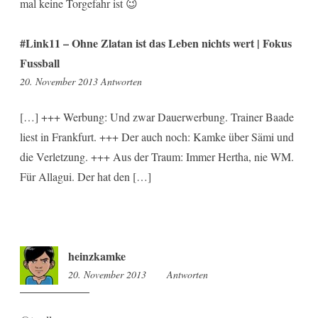
mal keine Torgefahr ist 😉
#Link11 – Ohne Zlatan ist das Leben nichts wert | Fokus
Fussball
9:11
20. November 2013
Antworten
[…] +++ Werbung: Und zwar Dauerwerbung. Trainer Baade
liest in Frankfurt. +++ Der auch noch: Kamke über Sämi und
die Verletzung. +++ Aus der Traum: Immer Hertha, nie WM.
Für Allagui. Der hat den […]
heinzkamke
20. November 2013
10:15
Antworten