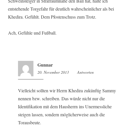
Schweinsteiger in Strafraumnähe den Ball hat, halte ich
entstehende Torgefahr für deutlich wahrscheinlicher als bei
Khedira. Gefühlt. Dem Pfostenschuss zum Trotz.
Ach, Gefühle und Fußball.
Gunnar
20. November 2013
11:06
Antworten
Vielleicht sollten wir Herrn Khedira zukünftig Sammy
nennen bzw. schreiben. Das würde nicht nur die
Identifikation mit dem Hausherrn ins Unermessliche
steigen lassen, sondern möglicherweise auch die
Torausbeute.