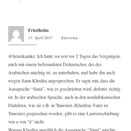
Friedhelm
13. April 2017
6:40
Antworten
@heinzkamke: Ich hatte vor erst vor 2 Tagen das Vergnügen,
mich mit einem befreundeten Dolmetscher, der des
Arabischen mächtig ist, zu unterhalten, und habe ihn auch
wegen Sami Khedira angesprochen. Er sagte mir, dass die
Aussprache “Sami”, wie es geschrieben wird, defintiv richtig
ist. In der arabischen Sprache, auch in den nordafrikanischen
Dialekten, wie sie z.B. in Tunesien (Khediras Vater ist
Tunesier) gesprochen werden, gibt es eine Lautverschiebung
von a von “ä” nicht.
Warum Khedira angeblich die Aussprache “Sämi” möchte,