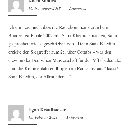
Khedi Samira
16. November 2018
11:26
Antworten
Ich erinnere mich, dass die Radiokommentatoren beim
Bundesliga-Finale 2007 von Sami Khedira sprachen, Sami
gesprochen wie es geschrieben wird. Denn Sami Khedira
erzielte den Siegtreffer zum 2:1 über Cottubs – was den
Gewinn der Deutschen Meisterschaft für den VfB bedeutete.
Und die Kommentatoren flippten im Radio fast aus “Jaaaa!
Sami Khedira, der Allrounder….”
Egon Krauthacker
13. Februar 2021
16:39
Antworten