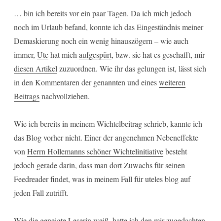
… bin ich bereits vor ein paar Tagen. Da ich mich jedoch
noch im Urlaub befand, konnte ich das Eingeständnis meiner
Demaskierung noch ein wenig hinauszögern – wie auch
immer,
Ute
hat mich
aufgespürt
, bzw. sie hat es geschafft, mir
diesen Artikel
zuzuordnen. Wie ihr das gelungen ist, lässt sich
in den Kommentaren der genannten und eines
weiteren
Beitrags
nachvollziehen.
Wie ich bereits in meinem Wichtelbeitrag schrieb, kannte ich
das Blog vorher nicht. Einer der angenehmen Nebeneffekte
von
Herrn Hollemanns schöner Wichtelinitiative
besteht
jedoch gerade darin, dass man dort Zuwachs für seinen
Feedreader findet, was in meinem Fall für uteles blog auf
jeden Fall zutrifft.
Wie die geneigte Leserin weiß, hatte ich den mir zugedachten