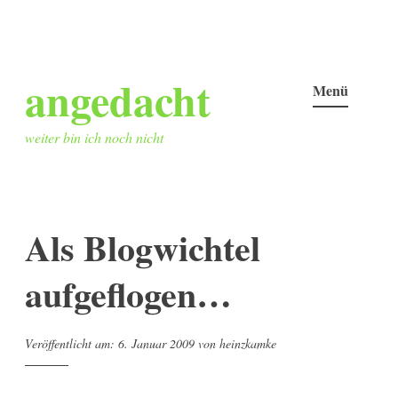
Zum
angedacht
Inhalt
Menü
springen
weiter bin ich noch nicht
Als Blogwichtel
aufgeflogen…
Veröffentlicht am:
6. Januar 2009
von
heinzkamke