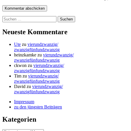
Suchen
nach:
Neueste Kommentare
Ute
zu
vierundzwanzig/
zwanzigfünfundzwanzig
heinzkamke
zu
vierundzwanzig/
zwanzigfünfundzwanzig
ckwon
zu
vierundzwanzig/
zwanzigfünfundzwanzig
Tim
zu
vierundzwanzig/
zwanzigfünfundzwanzig
David
zu
vierundzwanzig/
zwanzigfünfundzwanzig
Impressum
zu den jüngsten Beiträgen
Kategorien