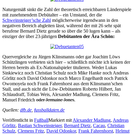
Naturgemäß sinkt die Zahl der theoretisch erreichbaren Länderspiele
mit zunehmendem Debütalter – ein Umstand, der die
Schweinsteiger’sche Zahl
möglicherweise irgendwann in den
negativen Bereich abgleiten lässt, während der mit 26 sehr spät
berufene Bernard Dietz gerade so über die 50 lugen kann – als
einziger der über 23-jährigen
Debütanten der Ära Schön:
Quervergleiche zu Jürgen Klinsmanns oder gar Joachim Löws
Schützlingen verbieten sich hier – schließlich möchte ich keinen der
Herren bereits als Ex-Nationalspieler titulieren. Weder Lukas
Sinkiewicz noch Christian Schulz noch Mike Hanke noch Andreas
Görlitz noch David Odonkor noch Marco Engelhardt noch Patrick
Owomoyela noch Frank Fahrenhorst aus dem Klinsmann’schen
Stall, und auch nicht die Löw-Debütanten Roberto Hilbert, Jan
Schlaudraff, Tobias Weis, Alexander Madlung, Clemens Fritz,
Manuel Friedrich
oder Jermaine Jones
.
Quellen:
dfb.de
,
fussballdaten.de
Veröffentlicht in
Fußball
Markiert mit
Alexander Madlung
,
Andreas
Görlitz
,
Bastian Schweinsteiger
,
Bernard Dietz
,
Cacau
,
Christian
Schulz
,
Clemens Fritz
,
David Odonkor
,
Frank Fahrenhorst
,
Helmut