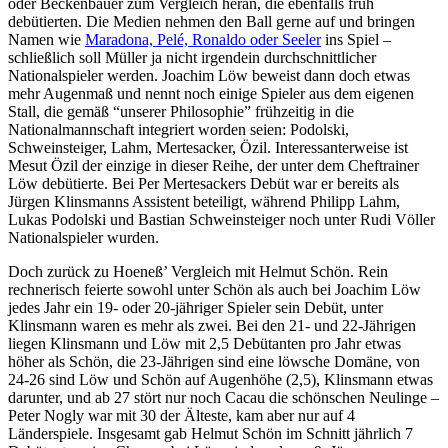
oder Beckenbauer zum Vergleich heran, die ebenfalls früh
debütierten. Die Medien nehmen den Ball gerne auf und bringen
Namen wie
Maradona, Pelé, Ronaldo oder Seeler
ins Spiel –
schließlich soll Müller ja nicht irgendein durchschnittlicher
Nationalspieler werden. Joachim Löw beweist dann doch etwas
mehr Augenmaß und nennt noch einige Spieler aus dem eigenen
Stall, die gemäß “unserer Philosophie” frühzeitig in die
Nationalmannschaft integriert worden seien: Podolski,
Schweinsteiger, Lahm, Mertesacker, Özil. Interessanterweise ist
Mesut Özil der einzige in dieser Reihe, der unter dem Cheftrainer
Löw debütierte. Bei Per Mertesackers Debüt war er bereits als
Jürgen Klinsmanns Assistent beteiligt, während Philipp Lahm,
Lukas Podolski und Bastian Schweinsteiger noch unter Rudi Völler
Nationalspieler wurden.
Doch zurück zu Hoeneß’ Vergleich mit Helmut Schön. Rein
rechnerisch feierte sowohl unter Schön als auch bei Joachim Löw
jedes Jahr ein 19- oder 20-jähriger Spieler sein Debüt, unter
Klinsmann waren es mehr als zwei. Bei den 21- und 22-Jährigen
liegen Klinsmann und Löw mit 2,5 Debütanten pro Jahr etwas
höher als Schön, die 23-Jährigen sind eine löwsche Domäne, von
24-26 sind Löw und Schön auf Augenhöhe (2,5), Klinsmann etwas
darunter, und ab 27 stört nur noch Cacau die schönschen Neulinge –
Peter Nogly war mit 30 der Älteste, kam aber nur auf 4
Länderspiele. Insgesamt gab Helmut Schön im Schnitt jährlich 7