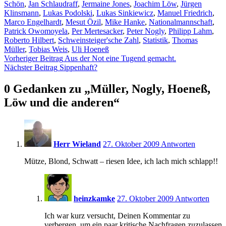
Schön
,
Jan Schlaudraff
,
Jermaine Jones
,
Joachim Löw
,
Jürgen
Klinsmann
,
Lukas Podolski
,
Lukas Sinkiewicz
,
Manuel Friedrich
,
Marco Engelhardt
,
Mesut Özil
,
Mike Hanke
,
Nationalmannschaft
,
Patrick Owomoyela
,
Per Mertesacker
,
Peter Nogly
,
Philipp Lahm
,
Roberto Hilbert
,
Schweinsteiger'sche Zahl
,
Statistik
,
Thomas
Müller
,
Tobias Weis
,
Uli Hoeneß
Beitragsnavigation
Vorheriger Beitrag
Aus der Not eine Tugend gemacht.
Nächster Beitrag
Sippenhaft?
0 Gedanken zu „
Müller, Nogly, Hoeneß,
Löw und die anderen
“
15:59
Herr Wieland
27. Oktober 2009
Antworten
Mütze, Blond, Schwatt – riesen Idee, ich lach mich schlapp!!
16:02
heinzkamke
27. Oktober 2009
Antworten
Ich war kurz versucht, Deinen Kommentar zu
verbergen, um ein paar kritische Nachfragen zuzulassen