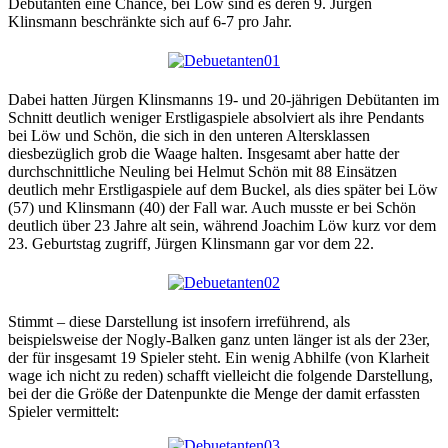
Debütanten eine Chance, bei Löw sind es deren 9. Jürgen
Klinsmann beschränkte sich auf 6-7 pro Jahr.
Dabei hatten Jürgen Klinsmanns 19- und 20-jährigen Debütanten im
Schnitt deutlich weniger Erstligaspiele absolviert als ihre Pendants
bei Löw und Schön, die sich in den unteren Altersklassen
diesbezüglich grob die Waage halten. Insgesamt aber hatte der
durchschnittliche Neuling bei Helmut Schön mit 88 Einsätzen
deutlich mehr Erstligaspiele auf dem Buckel, als dies später bei Löw
(57) und Klinsmann (40) der Fall war. Auch musste er bei Schön
deutlich über 23 Jahre alt sein, während Joachim Löw kurz vor dem
23. Geburtstag zugriff, Jürgen Klinsmann gar vor dem 22.
Stimmt – diese Darstellung ist insofern irreführend, als
beispielsweise der Nogly-Balken ganz unten länger ist als der 23er,
der für insgesamt 19 Spieler steht. Ein wenig Abhilfe (von Klarheit
wage ich nicht zu reden) schafft vielleicht die folgende Darstellung,
bei der die Größe der Datenpunkte die Menge der damit erfassten
Spieler vermittelt: