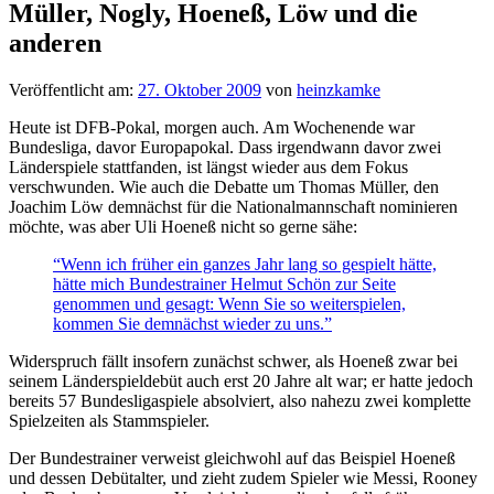
Müller, Nogly, Hoeneß, Löw und die
anderen
Veröffentlicht am:
27. Oktober 2009
von
heinzkamke
Heute ist DFB-Pokal, morgen auch. Am Wochenende war
Bundesliga, davor Europapokal. Dass irgendwann davor zwei
Länderspiele stattfanden, ist längst wieder aus dem Fokus
verschwunden. Wie auch die Debatte um Thomas Müller, den
Joachim Löw demnächst für die Nationalmannschaft nominieren
möchte, was aber Uli Hoeneß nicht so gerne sähe:
“Wenn ich früher ein ganzes Jahr lang so gespielt hätte,
hätte mich Bundestrainer Helmut Schön zur Seite
genommen und gesagt: Wenn Sie so weiterspielen,
kommen Sie demnächst wieder zu uns.”
Widerspruch fällt insofern zunächst schwer, als Hoeneß zwar bei
seinem Länderspieldebüt auch erst 20 Jahre alt war; er hatte jedoch
bereits 57 Bundesligaspiele absolviert, also nahezu zwei komplette
Spielzeiten als Stammspieler.
Der Bundestrainer verweist gleichwohl auf das Beispiel Hoeneß
und dessen Debütalter, und zieht zudem Spieler wie Messi, Rooney