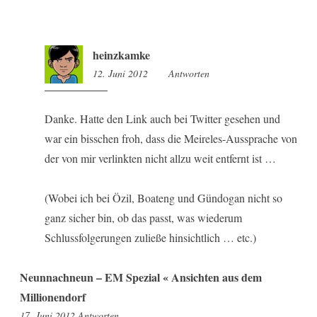
heinzkamke
12. Juni 2012
16:33
Antworten
Danke. Hatte den Link auch bei Twitter gesehen und
war ein bisschen froh, dass die Meireles-Aussprache von
der von mir verlinkten nicht allzu weit entfernt ist …
(Wobei ich bei Özil, Boateng und Gündogan nicht so
ganz sicher bin, ob das passt, was wiederum
Schlussfolgerungen zuließe hinsichtlich … etc.)
Neunnachneun – EM Spezial « Ansichten aus dem
Millionendorf
9:10
17. Juni 2012
Antworten