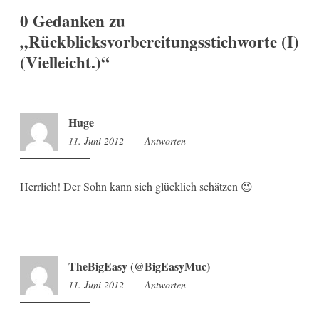
0 Gedanken zu
„
Rückblicksvorbereitungsstichworte (I)
(Vielleicht.)
“
Huge
11. Juni 2012
13:50
Antworten
Herrlich! Der Sohn kann sich glücklich schätzen 😉
TheBigEasy (@BigEasyMuc)
11. Juni 2012
14:08
Antworten