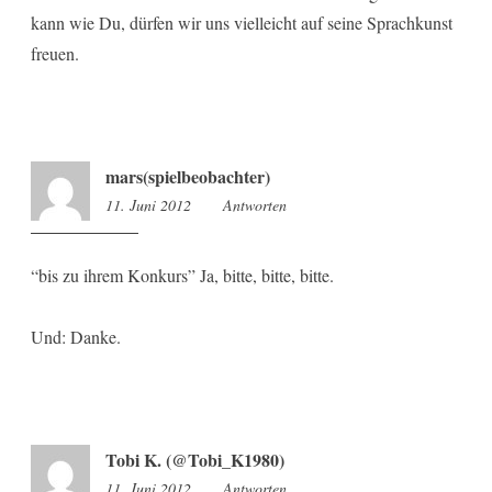
kann wie Du, dürfen wir uns vielleicht auf seine Sprachkunst
freuen.
mars(spielbeobachter)
11. Juni 2012
15:48
Antworten
“bis zu ihrem Konkurs” Ja, bitte, bitte, bitte.
Und: Danke.
Tobi K. (@Tobi_K1980)
11. Juni 2012
15:58
Antworten