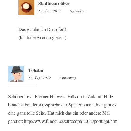
Stadtneurotiker
12. Juni 2012
1:35
Antworten
Das glaube ich Dir sofort!
(Ich habe ea auch glesen.)
T0bstar
12. Juni 2012
13:25
Antworten
Schöner Text. Kleiner Hinweis: Falls du in Zukunft Hilfe
brauchst bei der Aussprache der Spielernamen, hier gibt es
eine ganz tolle Seite. Hat mich das ein oder andere Mal
gerettet:
http://www.fundeu.es/eurocopa-2012/portugal.html