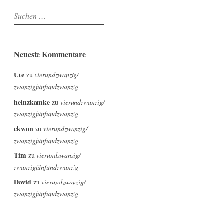
Suchen
nach:
Neueste Kommentare
Ute
zu
vierundzwanzig/
zwanzigfünfundzwanzig
heinzkamke
zu
vierundzwanzig/
zwanzigfünfundzwanzig
ckwon
zu
vierundzwanzig/
zwanzigfünfundzwanzig
Tim
zu
vierundzwanzig/
zwanzigfünfundzwanzig
David
zu
vierundzwanzig/
zwanzigfünfundzwanzig