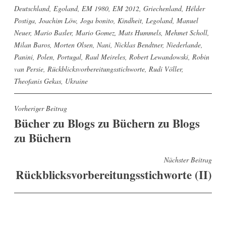
Deutschland
,
Egoland
,
EM 1980
,
EM 2012
,
Griechenland
,
Hélder
Postiga
,
Joachim Löw
,
Joga bonito
,
Kindheit
,
Legoland
,
Manuel
Neuer
,
Mario Basler
,
Mario Gomez
,
Mats Hummels
,
Mehmet Scholl
,
Milan Baros
,
Morten Olsen
,
Nani
,
Nicklas Bendtner
,
Niederlande
,
Panini
,
Polen
,
Portugal
,
Raul Meireles
,
Robert Lewandowski
,
Robin
van Persie
,
Rückblicksvorbereitungsstichworte
,
Rudi Völler
,
Theofanis Gekas
,
Ukraine
Beitragsnavigation
Vorheriger Beitrag
Bücher zu Blogs zu Büchern zu Blogs
zu Büchern
Nächster Beitrag
Rückblicksvorbereitungsstichworte (II)