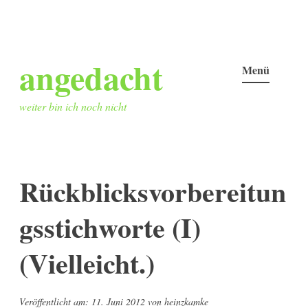
Zum
angedacht
Inhalt
Menü
springen
weiter bin ich noch nicht
Rückblicksvorbereitun
gsstichworte (I)
(Vielleicht.)
Veröffentlicht am:
11. Juni 2012
von
heinzkamke