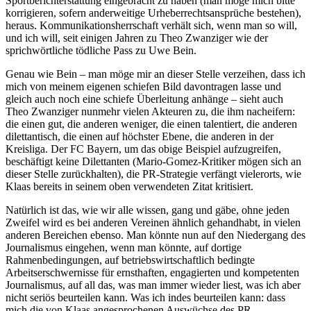
Sportberichterstattung eingebracht zu haben (man möge mich bitte
korrigieren, sofern anderweitige Urheberrechtsansprüche bestehen),
heraus. Kommunikationsherrschaft verhält sich, wenn man so will,
und ich will, seit einigen Jahren zu Theo Zwanziger wie der
sprichwörtliche tödliche Pass zu Uwe Bein.
Genau wie Bein – man möge mir an dieser Stelle verzeihen, dass ich
mich von meinem eigenen schiefen Bild davontragen lasse und
gleich auch noch eine schiefe Überleitung anhänge – sieht auch
Theo Zwanziger nunmehr vielen Akteuren zu, die ihm nacheifern:
die einen gut, die anderen weniger, die einen talentiert, die anderen
dilettantisch, die einen auf höchster Ebene, die anderen in der
Kreisliga. Der FC Bayern, um das obige Beispiel aufzugreifen,
beschäftigt keine Dilettanten (Mario-Gomez-Kritiker mögen sich an
dieser Stelle zurückhalten), die PR-Strategie verfängt vielerorts, wie
Klaas bereits in seinem oben verwendeten Zitat kritisiert.
Natürlich ist das, wie wir alle wissen, gang und gäbe, ohne jeden
Zweifel wird es bei anderen Vereinen ähnlich gehandhabt, in vielen
anderen Bereichen ebenso. Man könnte nun auf den Niedergang des
Journalismus eingehen, wenn man könnte, auf dortige
Rahmenbedingungen, auf betriebswirtschaftlich bedingte
Arbeitserschwernisse für ernsthaften, engagierten und kompetenten
Journalismus, auf all das, was man immer wieder liest, was ich aber
nicht seriös beurteilen kann. Was ich indes beurteilen kann: dass
mich die von Klaas angesprochenen Auswüchse des PR-