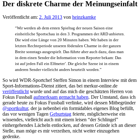
Der diskrete Charme der Meinungseinfalt
Veröffentlicht am:
2. Juli 2013
von
heinzkamke
“Wir werden ab dem ersten Spieltag der neuen Saison eine
einheitliche Sportschau in den 3. Programmen der ARD anbieten.
Die wird eine Länge von 20 Minuten haben. Wir haben in der
letzten Rechteperiode unseren föderalen Charme in der ganzen
Breite sonntags ausgespielt. Das führte aber auch dazu, dass man
in dem einen Sender die Information vom Reporter bekam: Das
ist auf jeden Fall ein Elfmeter’. Die gleiche Szene ist in einem
anderen Sender vielleicht anders beurteilt worden.”
So wird WDR-Sportchef Steffen Simon in einem Interview mit dem
Sport-Informations-Dienst zitiert, das bei merkur-online.de
veröffentlicht
wurde und auf das mich die geschätzten Herren von
Fokus Fussball
aufmerksam gemacht haben
. Der Umstand, dass ich
gerade heute zu Fokus Fussball verlinke, wird dessen Mitbegründer
@sportkultur
, der ja nebenbei ein formidables eigenes Blog befüllt,
das vor wenigen Tagen
Geburtstag
feierte, möglicherweise ein
wissendes, vielleicht auch mit einem leisen “der Schlingel”
einhergehendes Lächeln entlocken, auf dessen Gründe ich an dieser
Stelle, man möge es mir verzeihen, nicht weiter einzugehen
gedenke.