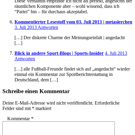
Diese Verhältnis empfinde ich nicht als perfekt, angesichts der
räumlichen Komponente aber – wohl wissend, dass ich
“Partei” bin – für durchaus akzeptabel.
Kommentierter Lesestoff vom 03. Juli 2013 | metasierchen
18:53
3. Juli 2013
Antworten
[…] Der diskrete Charme der Meinungseinfalt | angedacht
[…]
17:
Blick in andere Sport-Blogs | Sports-Insider
4. Juli 2013
Antworten
[…] alle Fußball-Freunde findet sich auf „angedacht“ wieder
einmal ein Kommentar zur Sportberichterstattung in
Deutschland, dem […]
Schreibe einen Kommentar
Deine E-Mail-Adresse wird nicht veröffentlicht.
Erforderliche
Felder sind mit
*
markiert
Kommentar
*