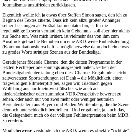
Journalismus unzufrieden zurücklassen.
Eigentlich wollte ich ja etwas über Steffen Simon sagen, den ich zu
Beginn des Textes zitierte. Dass ich kein allzu großer Anhänger
seiner Leistungen als Fußballkommentator bin, ist für die
regelmäßige Leserin vermutlich kein Geheimnis, soll aber hier nichts
zur Sache tun. Was mich irritiert, ist vielmehr das von ihm zum
Ausdruck gebrachte Bemühen um eine ARD-weite Einheitsdeutung
(Kommunikationsherrschaft ist möglicherweise dann doch ein etwas
zu großes Wort) strittiger Szenen aus der Bundesliga.
Gerade jener föderale Charme, den die dritten Programme in der
letzten Rechteperiode sonntags ausgespielt hätten, verlieh der
Bundesligaberichterstattung eben dies: Charme. Er gab mir – leicht
zeitversetzten Sportsendungen sei Dank – die Möglichkeit, einen
fragwürdigen Elfmeterpfiff bei, sagen wir, Gladbach gegen
Wolfsburg aus nordrhein-westfälischer wie auch aus
niedersächsischer oder zumindest NDR-Perspektive bewertet zu
sehen, oder auch nur von zwei mehr oder weniger neutralen
Berichterstattern aus Bayern und Baden-Württemberg, die die Szene
dennoch unterschiedlich beurteilten. Und er gab mir, ja, auch das,
die Gelegenheit, mich ob der völligen Fehlinterpretation beim MDR
zu ereifern.
Möglicherweise verstünde ich die ARD, wenn es objektiv “richtige”