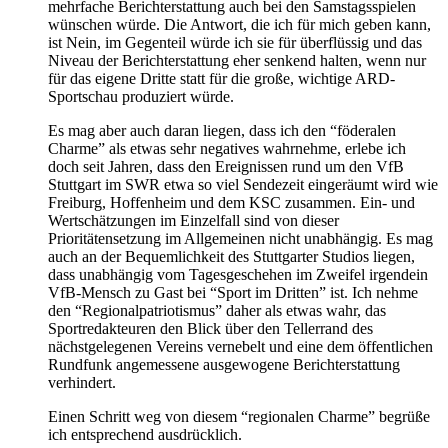
mehrfache Berichterstattung auch bei den Samstagsspielen
wünschen würde. Die Antwort, die ich für mich geben kann,
ist Nein, im Gegenteil würde ich sie für überflüssig und das
Niveau der Berichterstattung eher senkend halten, wenn nur
für das eigene Dritte statt für die große, wichtige ARD-
Sportschau produziert würde.
Es mag aber auch daran liegen, dass ich den “föderalen
Charme” als etwas sehr negatives wahrnehme, erlebe ich
doch seit Jahren, dass den Ereignissen rund um den VfB
Stuttgart im SWR etwa so viel Sendezeit eingeräumt wird wie
Freiburg, Hoffenheim und dem KSC zusammen. Ein- und
Wertschätzungen im Einzelfall sind von dieser
Prioritätensetzung im Allgemeinen nicht unabhängig. Es mag
auch an der Bequemlichkeit des Stuttgarter Studios liegen,
dass unabhängig vom Tagesgeschehen im Zweifel irgendein
VfB-Mensch zu Gast bei “Sport im Dritten” ist. Ich nehme
den “Regionalpatriotismus” daher als etwas wahr, das
Sportredakteuren den Blick über den Tellerrand des
nächstgelegenen Vereins vernebelt und eine dem öffentlichen
Rundfunk angemessene ausgewogene Berichterstattung
verhindert.
Einen Schritt weg von diesem “regionalen Charme” begrüße
ich entsprechend ausdrücklich.