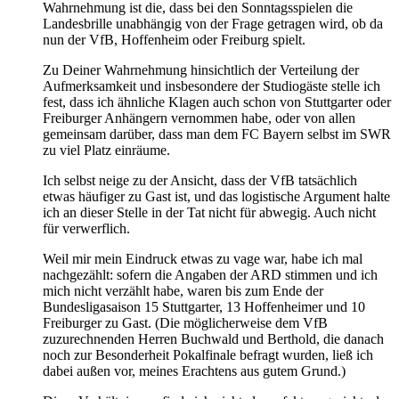
Wahrnehmung ist die, dass bei den Sonntagsspielen die
Landesbrille unabhängig von der Frage getragen wird, ob da
nun der VfB, Hoffenheim oder Freiburg spielt.
Zu Deiner Wahrnehmung hinsichtlich der Verteilung der
Aufmerksamkeit und insbesondere der Studiogäste stelle ich
fest, dass ich ähnliche Klagen auch schon von Stuttgarter oder
Freiburger Anhängern vernommen habe, oder von allen
gemeinsam darüber, dass man dem FC Bayern selbst im SWR
zu viel Platz einräume.
Ich selbst neige zu der Ansicht, dass der VfB tatsächlich
etwas häufiger zu Gast ist, und das logistische Argument halte
ich an dieser Stelle in der Tat nicht für abwegig. Auch nicht
für verwerflich.
Weil mir mein Eindruck etwas zu vage war, habe ich mal
nachgezählt: sofern die Angaben der ARD stimmen und ich
mich nicht verzählt habe, waren bis zum Ende der
Bundesligasaison 15 Stuttgarter, 13 Hoffenheimer und 10
Freiburger zu Gast. (Die möglicherweise dem VfB
zuzurechnenden Herren Buchwald und Berthold, die danach
noch zur Besonderheit Pokalfinale befragt wurden, ließ ich
dabei außen vor, meines Erachtens aus gutem Grund.)