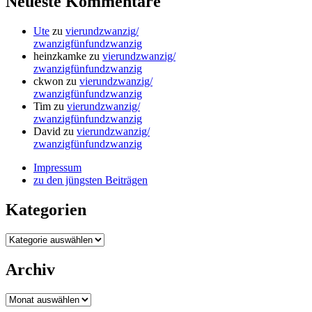
Neueste Kommentare
Ute
zu
vierundzwanzig/
zwanzigfünfundzwanzig
heinzkamke
zu
vierundzwanzig/
zwanzigfünfundzwanzig
ckwon
zu
vierundzwanzig/
zwanzigfünfundzwanzig
Tim
zu
vierundzwanzig/
zwanzigfünfundzwanzig
David
zu
vierundzwanzig/
zwanzigfünfundzwanzig
Impressum
zu den jüngsten Beiträgen
Kategorien
Kategorien
Archiv
Archiv