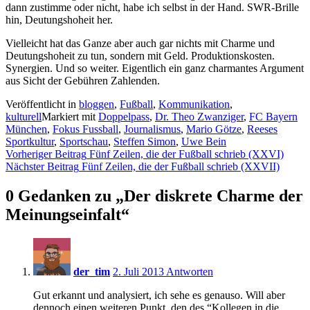
dann zustimme oder nicht, habe ich selbst in der Hand. SWR-Brille
hin, Deutungshoheit her.
Vielleicht hat das Ganze aber auch gar nichts mit Charme und
Deutungshoheit zu tun, sondern mit Geld. Produktionskosten.
Synergien. Und so weiter. Eigentlich ein ganz charmantes Argument
aus Sicht der Gebühren Zahlenden.
Veröffentlicht in
bloggen
,
Fußball
,
Kommunikation
,
kulturell
Markiert mit
Doppelpass
,
Dr. Theo Zwanziger
,
FC Bayern
München
,
Fokus Fussball
,
Journalismus
,
Mario Götze
,
Reeses
Sportkultur
,
Sportschau
,
Steffen Simon
,
Uwe Bein
Beitragsnavigation
Vorheriger Beitrag
Fünf Zeilen, die der Fußball schrieb (XXVI)
Nächster Beitrag
Fünf Zeilen, die der Fußball schrieb (XXVII)
0 Gedanken zu „
Der diskrete Charme der
Meinungseinfalt
“
13:35
der_tim
2. Juli 2013
Antworten
Gut erkannt und analysiert, ich sehe es genauso. Will aber
dennoch einen weiteren Punkt, den des “Kollegen in die