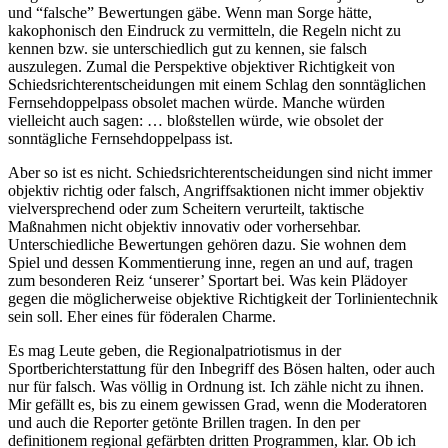
und “falsche” Bewertungen gäbe. Wenn man Sorge hätte,
kakophonisch den Eindruck zu vermitteln, die Regeln nicht zu
kennen bzw. sie unterschiedlich gut zu kennen, sie falsch
auszulegen. Zumal die Perspektive objektiver Richtigkeit von
Schiedsrichterentscheidungen mit einem Schlag den sonntäglichen
Fernsehdoppelpass obsolet machen würde. Manche würden
vielleicht auch sagen: … bloßstellen würde, wie obsolet der
sonntägliche Fernsehdoppelpass ist.
Aber so ist es nicht. Schiedsrichterentscheidungen sind nicht immer
objektiv richtig oder falsch, Angriffsaktionen nicht immer objektiv
vielversprechend oder zum Scheitern verurteilt, taktische
Maßnahmen nicht objektiv innovativ oder vorhersehbar.
Unterschiedliche Bewertungen gehören dazu. Sie wohnen dem
Spiel und dessen Kommentierung inne, regen an und auf, tragen
zum besonderen Reiz ‘unserer’ Sportart bei. Was kein Plädoyer
gegen die möglicherweise objektive Richtigkeit der Torlinientechnik
sein soll. Eher eines für föderalen Charme.
Es mag Leute geben, die Regionalpatriotismus in der
Sportberichterstattung für den Inbegriff des Bösen halten, oder auch
nur für falsch. Was völlig in Ordnung ist. Ich zähle nicht zu ihnen.
Mir gefällt es, bis zu einem gewissen Grad, wenn die Moderatoren
und auch die Reporter getönte Brillen tragen. In den per
definitionem regional gefärbten dritten Programmen, klar. Ob ich