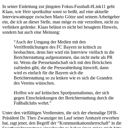
In seiner Einleitung zur jüngsten Fokus-Fussball-#Link11 geht
Klaas, wie Herr sportkultur sonst so heißt, auf eine aktuelle
Interviewattrappe zwischen Mario Götze und seinem Arbeitgeber
ein, die ich an dieser Stelle, man möge es mir verzeihen, nicht zu
verlinken gedenke. Klaas belässt es nicht bei besagtem Hinweis,
sondern hat auch eine Meinung:
“Auch der Umgang der Medien mit den
Veröffentlichungen des FC Bayern ist kritisch zu
beobachten, denn hier wird ein Interview vielfach in die
Berichterstattung aufgenommen, das nicht mehr als PR
ist. Wenn die Presselandschaft sich mit den Bröckchen
zufrieden gibt, die die Presseabteilung hinwirft, dann
wird es einfach für die Bayern sich die
Berichterstattung so zu lenken wie es sich die Granden
des Vereins wünschen.
Hoffen wir auf kritischen Sportjournalismus, der sich
gegen Einschränkungen der Berichterstattung durch die
Fußballclubs wehrt.”
Unter den vielfältigen Verdiensten, die sich der ehemalige DFB-
Präsident Dr. Theo Zwanziger im Lauf seiner Amtszeit erworben
hat, ragt jener, den Begriff der “Kommunikationsherrschaft” in die