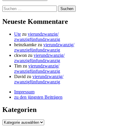
Suchen
nach:
Neueste Kommentare
Ute
zu
vierundzwanzig/
zwanzigfünfundzwanzig
heinzkamke
zu
vierundzwanzig/
zwanzigfünfundzwanzig
ckwon
zu
vierundzwanzig/
zwanzigfünfundzwanzig
Tim
zu
vierundzwanzig/
zwanzigfünfundzwanzig
David
zu
vierundzwanzig/
zwanzigfünfundzwanzig
Impressum
zu den jüngsten Beiträgen
Kategorien
Kategorien