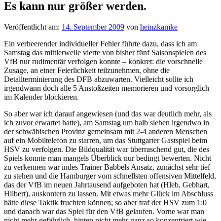
Es kann nur größer werden.
Veröffentlicht am:
14. September 2009
von
heinzkamke
Ein verheerender individueller Fehler führte dazu, dass ich am
Samstag das mittlerweile vierte von bisher fünf Saisonspielen des
VfB nur rudimentär verfolgen konnte – konkret: die vorschnelle
Zusage, an einer Feierlichkeit teilzunehmen, ohne die
Detailterminierung des DFB abzuwarten. Vielleicht sollte ich
irgendwann doch alle 5 Anstoßzeiten memorieren und vorsorglich
im Kalender blockieren.
So aber war ich darauf angewiesen (und das war deutlich mehr, als
ich zuvor erwartet hatte), am Samstag um halb sieben irgendwo in
der schwäbischen Provinz gemeinsam mit 2-4 anderen Menschen
auf ein Mobiltelefon zu starren, um das Stuttgarter Gastspiel beim
HSV zu verfolgen. Die Bildqualität war überraschend gut, die des
Spiels konnte man mangels Überblick nur bedingt bewerten. Nicht
zu verkennen war indes Trainer Babbels Ansatz, zunächst sehr tief
zu stehen und die Hamburger vom schnellsten offensiven Mittelfeld,
das der VfB im neuen Jahrtausend aufgeboten hat (Hleb, Gebhart,
Hilbert), auskontern zu lassen. Mit etwas mehr Glück im Abschluss
hätte diese Taktik fruchten können; so aber traf der HSV zum 1:0
und danach war das Spiel für den VfB gelaufen. Vorne war man
nicht mehr gefährlich, hinten nicht mehr ganz so konzentriert wie