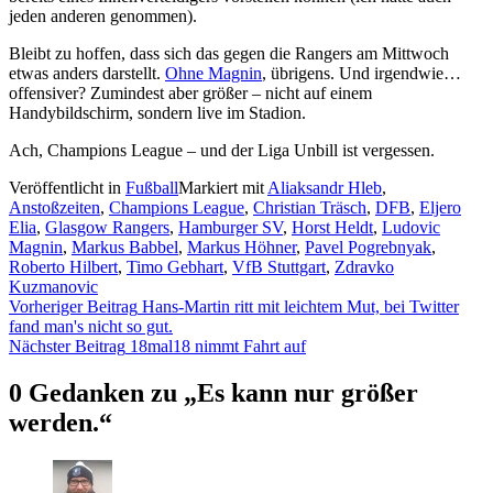
jeden anderen genommen).
Bleibt zu hoffen, dass sich das gegen die Rangers am Mittwoch
etwas anders darstellt.
Ohne Magnin
, übrigens. Und irgendwie…
offensiver? Zumindest aber größer – nicht auf einem
Handybildschirm, sondern live im Stadion.
Ach, Champions League – und der Liga Unbill ist vergessen.
Veröffentlicht in
Fußball
Markiert mit
Aliaksandr Hleb
,
Anstoßzeiten
,
Champions League
,
Christian Träsch
,
DFB
,
Eljero
Elia
,
Glasgow Rangers
,
Hamburger SV
,
Horst Heldt
,
Ludovic
Magnin
,
Markus Babbel
,
Markus Höhner
,
Pavel Pogrebnyak
,
Roberto Hilbert
,
Timo Gebhart
,
VfB Stuttgart
,
Zdravko
Kuzmanovic
Beitragsnavigation
Vorheriger Beitrag
Hans-Martin ritt mit leichtem Mut, bei Twitter
fand man's nicht so gut.
Nächster Beitrag
18mal18 nimmt Fahrt auf
0 Gedanken zu „
Es kann nur größer
werden.
“
20:01