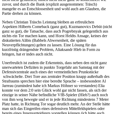
zuvor, und durch die Bank (explizit ausgenommen: Träsch)
mangelte es an Entschlossenheit und wohl auch am Glauben, die
Partie drehen zu können.
Neben Christian Träschs Leistung bleiben an erfreulichen
Aspekten Hilberts Comeback (ganz gut), Kuzmanovics Debüt (nicht
ganz so gut), die Tatsache, dass auch Pogrebnyak gelegentlich aus
nichts ein Tor machen kann, und Horst Heldts Ansage, keines der
diskutierten Alibis (Babbels Abwesenheit, die späten
Neuverpflichtungen) gelten zu lassen. Eine Lösung für das
kurzfristig drängendste Problem, Aliaksandr Hleb in Form zu
bringen, hat er indes auch nicht.
Unerfreulich ist zudem die Erkenntnis, dass neben den nicht ganz
unerwarteten Defiziten in punkto Torgefahr am Samstag mit der
Defensivzentrale auch eines der vermeintlichen Prunkstücke
schwächelte. Drei Tore aus zentraler Position knapp außerhalb des
Strafraums sprechen hier eine beredte Sprache – insbesondere Al
Jarreau (zumindest habe ich Markus Höhner so verstanden) Elia
konnte vor dem 2:0 sein Glück wohl gar nicht fassen, als sich der
einzige in seiner Nähe befindliche VfB-Spieler (Hleb?) auch noch
von ihm weg bewegte und er in jede Richtung mindestens 7 Meter
Platz hatte, in Richtung Tor sogar deutlich mehr. An der Stelle hätte
man sich das Eingreifen eines defensiven Mittelfeldspielers oder
bereits eines Innenverteidigers vorstellen können (ich hätte auch